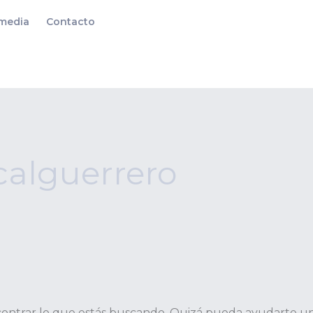
imedia
Contacto
calguerrero
ontrar lo que estás buscando. Quizá pueda ayudarte u